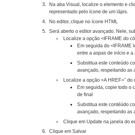
Na aba Visual, localize o elemento e cl
representado pelo ícone de um lápis.
No editor, clique no ícone HTML
Será aberto o editor avançado. Nele, su
Localize a opção <IFRAME do cód
Em seguida do <IFRAME loc
entre a aspas de início e a
Substitua este conteúdo co
avançado, respeitando as as
Localize a opção <A HREF=" do c
Em seguida, copie todo o c
de final
Substitua este contéúdo co
avançado, respeitando as as
Clique em Update na janela do e
Clique em Salvar