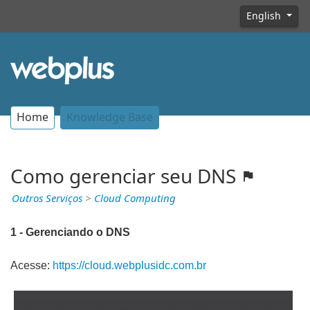
English
Home
Knowledge Base
Como gerenciar seu DNS
Outros Serviços
>
Cloud Computing
1 - Gerenciando o DNS
Acesse:
https://cloud.webplusidc.com.br