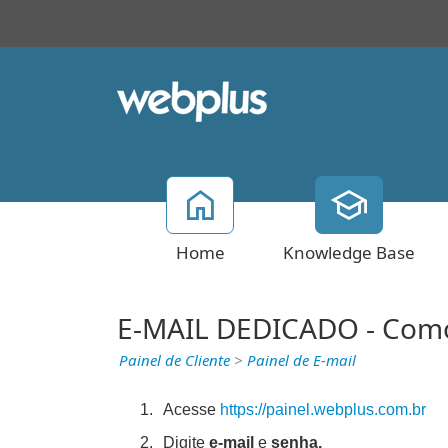
Home
Knowledge Base
E-MAIL DEDICADO - Como
Painel de Cliente
>
Painel de E-mail
Acesse
https://painel.webplus.com.br
Digite
e-mail
e
senha.