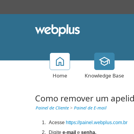
Home
Knowledge Base
Como remover um apelid
Painel de Cliente
>
Painel de E-mail
Acesse
https://painel.webplus.com.br
Digite
e-mail
e
senha.