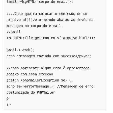
$mail->MsgHTML('corpo do email'); 

////Caso queira colocar o conteudo de um 
arquivo utilize o método abaixo ao invés da 
mensagem no corpo do e-mail.

//$mail-
>MsgHTML(file_get_contents('arquivo.html'));

$mail->Send();

echo "Mensagem enviada com sucesso</p>\n";

//caso apresente algum erro é apresentado 
abaixo com essa exceção.

}catch (phpmailerException $e) {

echo $e->errorMessage(); //Mensagem de erro 
costumizada do PHPMailer

}

?>