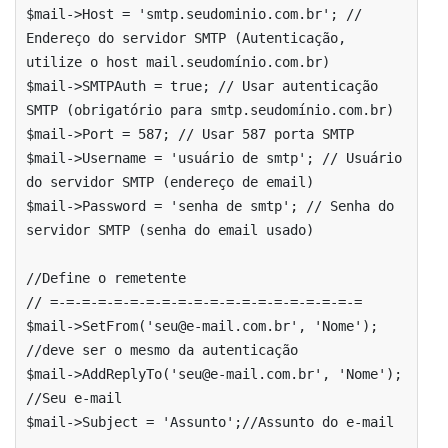
$mail->Host = 'smtp.seudominio.com.br'; // 
Endereço do servidor SMTP (Autenticação, 
utilize o host mail.seudomínio.com.br)

$mail->SMTPAuth = true; // Usar autenticação 
SMTP (obrigatório para smtp.seudomínio.com.br)

$mail->Port = 587; // Usar 587 porta SMTP

$mail->Username = 'usuário de smtp'; // Usuário 
do servidor SMTP (endereço de email)

$mail->Password = 'senha de smtp'; // Senha do 
servidor SMTP (senha do email usado)

//Define o remetente

// =-=-=-=-=-=-=-=-=-=-=-=-=-=-=-=-=-=-=-= 

$mail->SetFrom('seu@e-mail.com.br', 'Nome'); 
//deve ser o mesmo da autenticação

$mail->AddReplyTo('seu@e-mail.com.br', 'Nome'); 
//Seu e-mail

$mail->Subject = 'Assunto';//Assunto do e-mail
