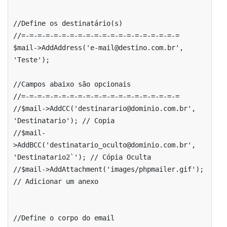
//Define os destinatário(s)

//=-=-=-=-=-=-=-=-=-=-=-=-=-=-=-=-=-=-=-=

$mail->AddAddress('e-mail@destino.com.br', 
'Teste');

//Campos abaixo são opcionais 

//=-=-=-=-=-=-=-=-=-=-=-=-=-=-=-=-=-=-=-=

//$mail->AddCC('destinarario@dominio.com.br', 
'Destinatario'); // Copia

//$mail-
>AddBCC('destinatario_oculto@dominio.com.br', 
'Destinatario2`'); // Cópia Oculta

//$mail->AddAttachment('images/phpmailer.gif'); 
// Adicionar um anexo

//Define o corpo do email
