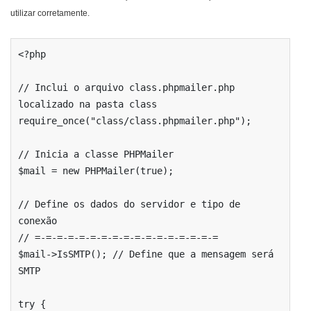
utilizar corretamente.
<?php

// Inclui o arquivo class.phpmailer.php 
localizado na pasta class

require_once("class/class.phpmailer.php");

// Inicia a classe PHPMailer

$mail = new PHPMailer(true);

// Define os dados do servidor e tipo de 
conexão

// =-=-=-=-=-=-=-=-=-=-=-=-=-=-=-=-=

$mail->IsSMTP(); // Define que a mensagem será 
SMTP

try {
