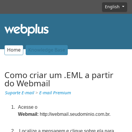
English
Home
Knowledge Base
Como criar um .EML a partir
do Webmail
Suporte E-mail
>
E-mail Premium
Acesse o
Webmail:
http://webmail.seudominio.com.br.
Localize a mensagem e clique sobre ela para