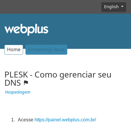
English
Home
Knowledge Base
PLESK - Como gerenciar seu
DNS
Hospedagem
Acesse
https://painel.webplus.com.br/