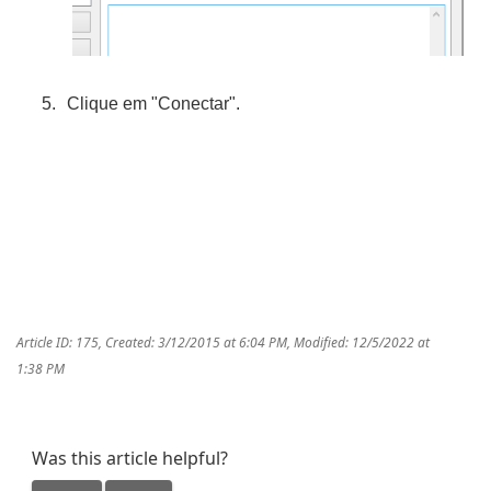
Clique em "Conectar".
duvidasfrequentespleskhospedagempremium
duvidasfrequenteshospedagemcloud
duvidasfrequentes
Article ID: 175
,
Created: 3/12/2015 at 6:04 PM
,
Modified: 12/5/2022 at
1:38 PM
Was this article helpful?