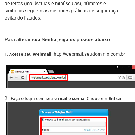
de letras (maiúsculas e minúsculas), números e
símbolos seguem as melhores práticas de segurança,
evitando fraudes.
Para alterar sua Senha, siga os passos abaixo:
1. Acesse seu
Webmail
: http://webmail.seudominio.com.br
Faça o login com seu
e-mail
e
senha
. Clique em
Entrar
.
2 .