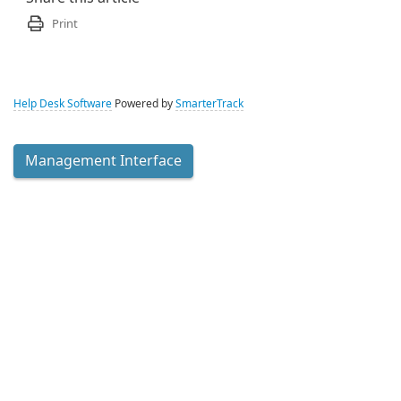
Print
Help Desk Software
Powered by
SmarterTrack
Management Interface