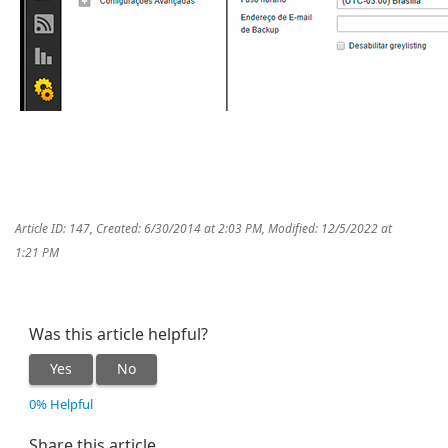
duvidasfrequentesemailpremium
duvidasfrequentes
Article ID: 147
,
Created: 6/30/2014 at 2:03 PM
,
Modified: 12/5/2022 at
1:21 PM
Was this article helpful?
Yes
No
0% Helpful
Share this article